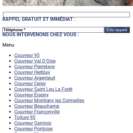
RAPPEL GRATUIT ET IMMÉDIAT :
Veuillez laisser ce champ vide.
NOUS INTERVENONS CHEZ VOUS :
Menu
Couvreur 95
Couvreur Val D’Oise
Couvreur Pierrelaye
Couvreur Herblay
Couvreur Argenteuil
Couvreur Cergy
Couvreur Saint Leu La Forêt
Couvreur Éragny
Couvreur Montigny les Cormeilles
Couvreur Beauchamp
Couvreur Franconville
Toiture 95
Couvreur Sannois
Couvreur Pontoise